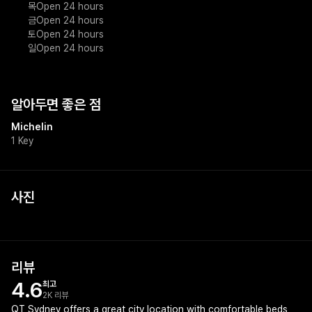
목
Open 24 hours
금
Open 24 hours
토
Open 24 hours
일
Open 24 hours
알아두면 좋은 점
Michelin
1 Key
사진
리뷰
4.6
최고
2K 리뷰
QT Sydney offers a great city location with comfortable beds,