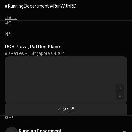
#RunningDepartment #RunWithRD
번역 보기
사진
위치
UOB Plaza, Raffles Place
80 Raffles Pl, Singapore 048624
+
−
길 찾기
호스트
Running Department