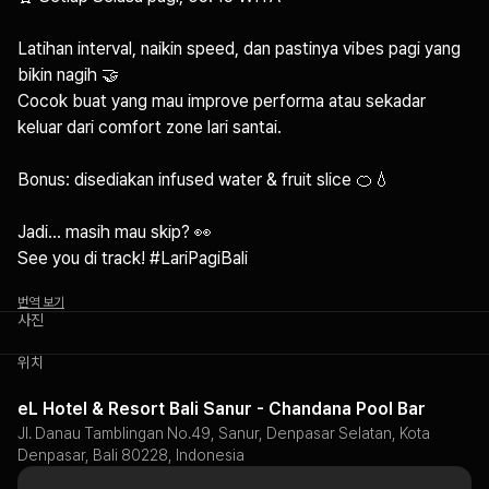
Latihan interval, naikin speed, dan pastinya vibes pagi yang 
bikin nagih 🤝 

Cocok buat yang mau improve performa atau sekadar 
keluar dari comfort zone lari santai.

Bonus: disediakan infused water & fruit slice 🍊💧

Jadi… masih mau skip? 👀 

See you di track! #LariPagiBali
번역 보기
사진
위치
eL Hotel & Resort Bali Sanur - Chandana Pool Bar
Jl. Danau Tamblingan No.49, Sanur, Denpasar Selatan, Kota
Denpasar, Bali 80228, Indonesia