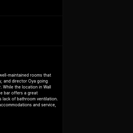
+
1
 well-maintained rooms that
y, and director Oya going
While the location in Wall
e bar offers a great
lack of bathroom ventilation.
of accommodations and service,