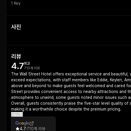
1 Key
사진
리뷰
4.7
최고
710개 리뷰
The Wall Street Hotel offers exceptional service and beautiful,
exceed expectations, with staff members like Eddie, Keylen, Am
above and beyond to make guests feel welcomed and cared for. 
Street provides convenient access to nearby attractions and th
atmosphere to unwind, some guests noted minor issues such as 
Overall, guests consistently praise the five-star level quality 
making it a worthwhile choice despite the premium pricing.
번역하기
4.7
710개 리뷰