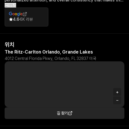
personalized attention, and overall consistency that makes this
번역하기
property an exceptional choice for a relaxing getaway.
4.6
6K 리뷰
위치
The Ritz-Carlton Orlando, Grande Lakes
4012 Central Florida Pkwy, Orlando, FL 32837 미국
+
−
길 찾기