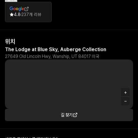
special events.
4.8
237개 리뷰
위치
The Lodge at Blue Sky, Auberge Collection
27649 Old Lincoln Hwy, Wanship, UT 84017 미국
+
−
길 찾기