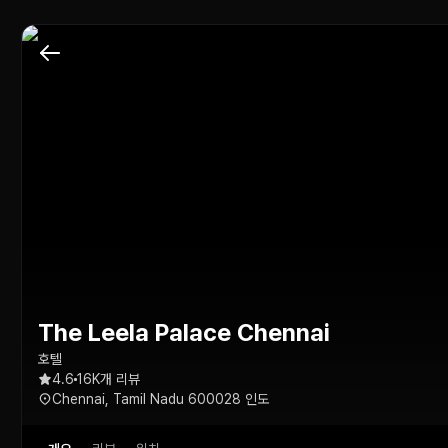
The Leela Palace Chennai
호텔
4.6
16K개 리뷰
Chennai, Tamil Nadu 600028 인도