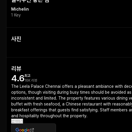
Michelin
1 Key
사진
리뷰
4.6
최고
16K 리뷰
The Leela Palace Chennai offers a pleasant ambiance with dece
options, though visiting during busy times should be avoided a
inconsistent and limited. The property features various dining 
buffet with fresh seafood, a Chinese restaurant with reasonably
breakfast offerings that guests find satisfying. Staff members ar
and hospitality throughout the property.
번역하기