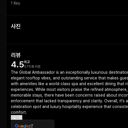
1 Key
사진
리뷰
4.5
최고
575개 리뷰
The Global Ambassador is an exceptionally luxurious destination
elegant rooftop vibes, and outstanding service that makes guest
with amenities like a world-class spa and excellent dining that 
experiences. While most visitors praise the refined atmosphere, 
memorable stays, there have been concerns raised about incon
enforcement that lacked transparency and clarity. Overall, it's
celebration spot and luxury hospitality experience that consist
comfort.
번역하기