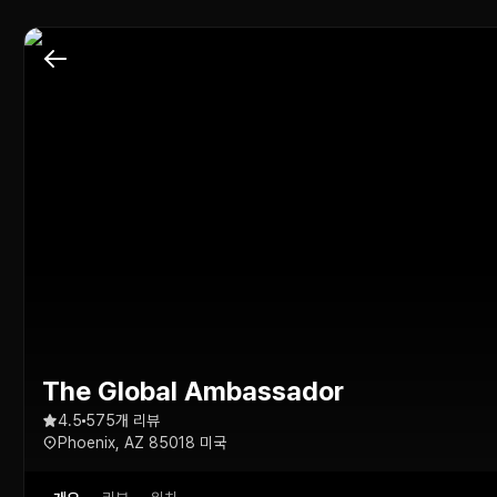
The Global Ambassador
4.5
575개 리뷰
Phoenix, AZ 85018 미국