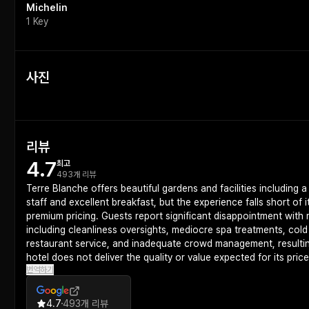
Michelin
1 Key
사진
리뷰
4.7
최고
493개 리뷰
Terre Blanche offers beautiful gardens and facilities including a
staff and excellent breakfast, but the experience falls short of i
premium pricing. Guests report significant disappointment with m
including cleanliness oversights, mediocre spa treatments, cold fa
restaurant service, and inadequate crowd management, resultin
hotel does not deliver the quality or value expected for its price
번역하기
4.7
493개 리뷰