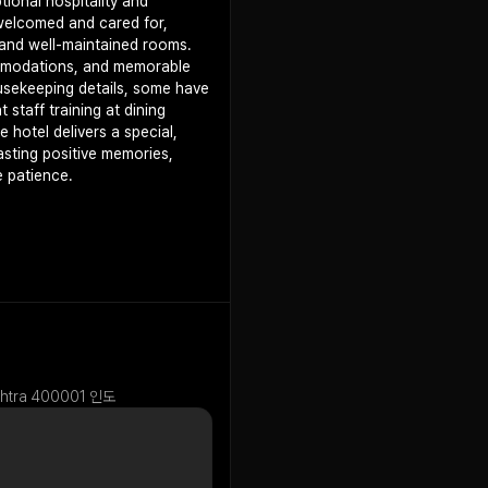
tional hospitality and
welcomed and cared for,
 and well-maintained rooms.
ommodations, and memorable
usekeeping details, some have
staff training at dining
 hotel delivers a special,
lasting positive memories,
e patience.
shtra 400001 인도