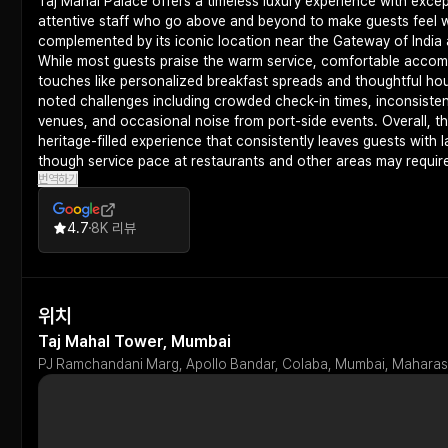
Taj Mahal Palace offers a timeless luxury experience with excep
attentive staff who go above and beyond to make guests feel 
complemented by its iconic location near the Gateway of India
While most guests praise the warm service, comfortable acc
touches like personalized breakfast spreads and thoughtful ho
noted challenges including crowded check-in times, inconsistent 
venues, and occasional noise from port-side events. Overall, the
heritage-filled experience that consistently leaves guests with 
though service pace at restaurants and other areas may requir
번역하기
4.7
8K 리뷰
위치
Taj Mahal Tower, Mumbai
PJ Ramchandani Marg, Apollo Bandar, Colaba, Mumbai, Mahara