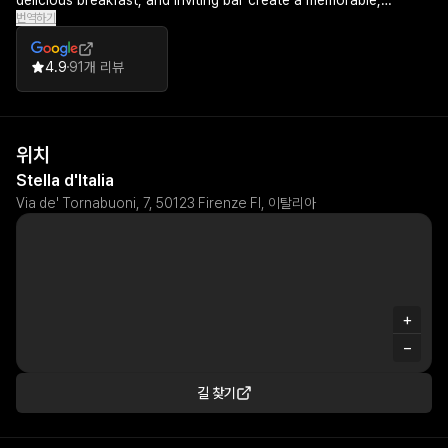
delicious breakfast, and inviting bar create a memorable,
번역하기
personal experience that makes visitors eager to return.
4.9
91개 리뷰
위치
Stella d'Italia
Via de' Tornabuoni, 7, 50123 Firenze FI, 이탈리아
+
−
길 찾기