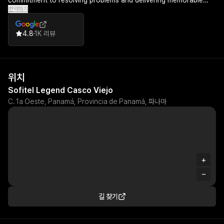
commitment to resolving problems and delivering memorable
번역하기
experiences. Overall, guests consistently describe their stays as
among the finest hotel experiences they've had, making it a
highly recommended destination.
4.8
1K 리뷰
위치
Sofitel Legend Casco Viejo
C. 1a Oeste, Panamá, Provincia de Panamá, 파나마
+
−
길 찾기