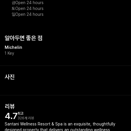
금
Open 24 hours
토
Open 24 hours
일
Open 24 hours
알아두면 좋은 점
Michelin
1 Key
사진
리뷰
4.7
최고
326개 리뷰
Santani Wellness Resort & Spa is an exquisite, thoughtfully
designed property that delivers an outstanding wellness