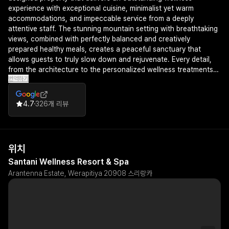
experience with exceptional cuisine, minimalist yet warm
accommodations, and impeccable service from a deeply
attentive staff. The stunning mountain setting with breathtaking
views, combined with perfectly balanced and creatively
prepared healthy meals, creates a peaceful sanctuary that
allows guests to truly slow down and rejuvenate. Every detail,
from the architecture to the personalized wellness treatments
번역하기
and customized dining, reflects a commitment to holistic well-
being that justifies the premium experience.
4.7
326개 리뷰
위치
Santani Wellness Resort & Spa
Arantenna Estate, Werapitiya 20908 스리랑카