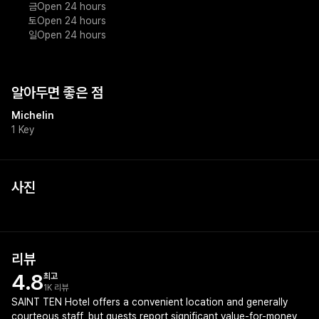
금
Open 24 hours
토
Open 24 hours
일
Open 24 hours
알아두면 좋은 점
Michelin
1 Key
사진
리뷰
4.8
최고
1K 리뷰
SAINT TEN Hotel offers a convenient location and generally
courteous staff, but guests report significant value-for-money