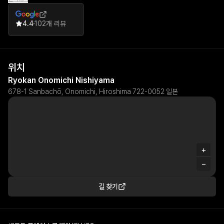
combined with beautiful common spaces and amenities, creates
a truly restorative experience that guests consistently wish to
return to again.
4.4
102개 리뷰
위치
Ryokan Onomichi Nishiyama
678-1 Sanbachō, Onomichi, Hiroshima 722-0052 일본
+
−
길 찾기