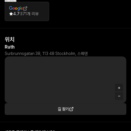
functionality require improvement.
4.7
371개 리뷰
위치
Ruth
Surbrunnsgatan 38, 113 48 Stockholm, 스웨덴
+
−
길 찾기