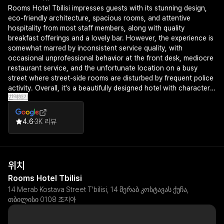
Rooms Hotel Tbilisi impresses guests with its stunning design,
eco-friendly architecture, spacious rooms, and attentive
hospitality from most staff members, along with quality
breakfast offerings and a lovely bar. However, the experience is
somewhat marred by inconsistent service quality, with
occasional unprofessional behavior at the front desk, mediocre
restaurant service, and the unfortunate location on a busy
street where street-side rooms are disturbed by frequent police
activity. Overall, it's a beautifully designed hotel with character
번역하기
that offers a memorable stay despite some operational and
logistical drawbacks.
4.6
3K 리뷰
위치
Rooms Hotel Tbilisi
14 Merab Kostava Street T'bilisi, 14 მერაბ კოსტავას ქუჩა,
თბილისი 0108 조지아