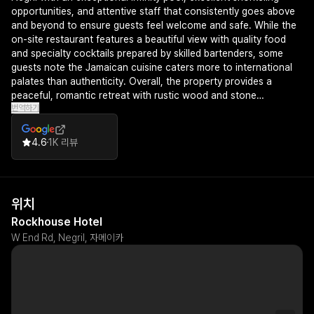
opportunities, and attentive staff that consistently goes above
and beyond to ensure guests feel welcome and safe. While the
on-site restaurant features a beautiful view with quality food
and specialty cocktails prepared by skilled bartenders, some
guests note the Jamaican cuisine caters more to international
palates than authenticity. Overall, the property provides a
peaceful, romantic retreat with rustic wood and stone
번역하기
accommodations, beautiful ocean views, and a welcoming
atmosphere that guests highly recommend despite minor
concerns about outdoor shower privacy in some rooms.
4.6
1K 리뷰
위치
Rockhouse Hotel
W End Rd, Negril, 자메이카