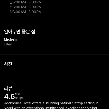
금
8:00 AM – 8:00 PM
토
8:00 AM – 8:00 PM
일
8:00 AM – 8:00 PM
알아두면 좋은 점
Michelin
1 Key
사진
리뷰
4.6
최고
1K 리뷰
Rockhouse Hotel offers a stunning natural clifftop setting in
Negril with an exceptional infinity pool, excellent snorkeling