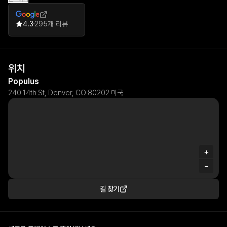
guests experiencing the space as transformative and worth
returning to, while others felt it fell short of expectations for the
price.
4.3
295개 리뷰
위치
Populus
240 14th St, Denver, CO 80202 미국
+
−
길 찾기