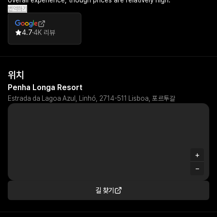
overall experience, though prices are relatively high.
번역하기
4.7
4K 리뷰
위치
Penha Longa Resort
Estrada da Lagoa Azul, Linhó, 2714-511 Lisboa, 포르투갈
+
−
길 찾기