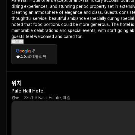
Palé Hall Hotel offers exceptional 5-star luxury accommodation 
dining experiences, and stunning period property set in extens
creating an atmosphere of elegance and class. Guests consisten
thoughtful service, beautiful ambiance especially during speci
noted that food portions could be more generous. The hotel i
memorable celebrations and special events, with staff going 
guests feel welcomed and cared for.
번역하기
4.8
421개 리뷰
위치
Palé Hall Hotel
영국 LL23 7PS Bala, Estate, 페일