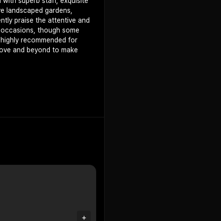
with superb staff, exquisite
ive landscaped gardens,
tly praise the attentive and
al occasions, though some
s highly recommended for
above and beyond to make
+