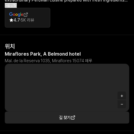
extraordinary Peruvian cuisine prepared with fresh ingredients
번역하기
and impeccable service, while the breakfasts are equally
impressive, complemented by amenities like a pristine pool with
incredible views and world-class cocktails at the Belo Bar.
4.7
5K 리뷰
위치
Miraflores Park, A Belmond hotel
Mal. de la Reserva 1035, Miraflores 15074 페루
+
−
길 찾기