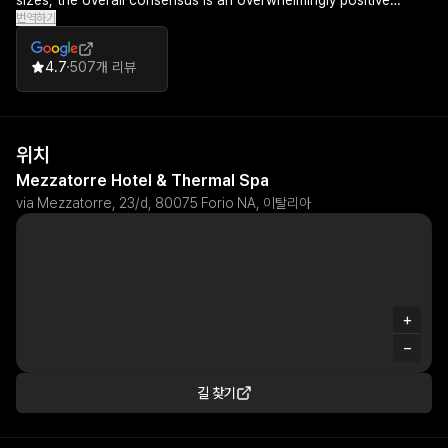
sizes, the overall consensus is an overwhelmingly positive
번역하기
recommendation for this beautiful property that delivers on
service, amenities, and unforgettable experiences.
4.7
507개 리뷰
위치
Mezzatorre Hotel & Thermal Spa
via Mezzatorre, 23/d, 80075 Forio NA, 이탈리아
+
−
길 찾기