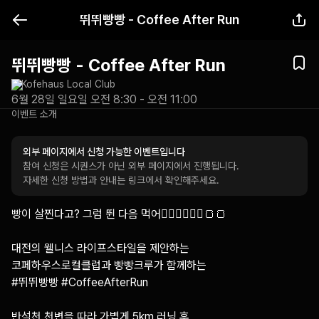
뛰뛰빵빵 - Coffee After Run
뛰뛰빵빵 - Coffee After Run
Kofehaus Local Club
6월 28일 일요일 오전 8:30 - 오전 11:00
이벤트 소개
외부 페이지에서 신청 가능한 이벤트입니다
참여 신청은 시퀀스가 아닌 외부 페이지에서 진행됩니다.
자세한 신청 방법과 안내는 링크에서 확인해주세요.
빵이 살찐다고? 그럼 뛴 다음 먹어🏃🏻‍♂️🏃🏻‍♂️🍞🍞

대전의 웰니스 라이프스타일을 제안하는 

코페하우스로컬클럽과 빵빵크루가 함께하는

#뛰뛰빵빵 #CoffeeAfterRun

반석천 천변을 따라 가볍게 5km 러닝 후
