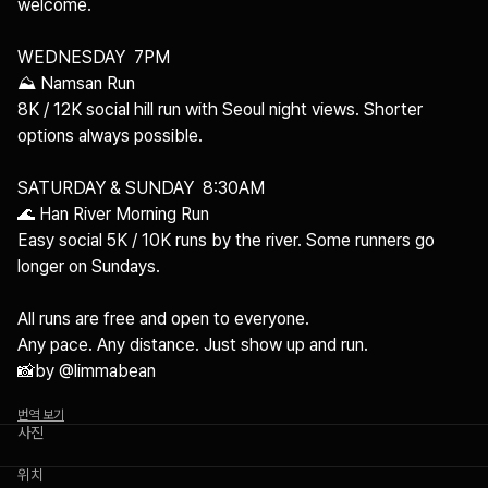
welcome.

WEDNESDAY  7PM

⛰️ Namsan Run 

8K / 12K social hill run with Seoul night views. Shorter 
options always possible.

SATURDAY & SUNDAY  8:30AM

🌊 Han River Morning Run 

Easy social 5K / 10K runs by the river. Some runners go 
longer on Sundays.

All runs are free and open to everyone. 

Any pace. Any distance. Just show up and run. 

📸by @limmabean
번역 보기
사진
+
1
위치