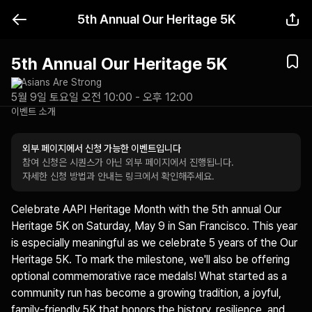
5th Annual Our Heritage 5K
5th Annual Our Heritage 5K
Asians Are Strong
5월 9일 토요일 오전 10:00 - 오후 12:00
이벤트 소개
외부 페이지에서 신청 가능한 이벤트입니다
참여 신청은 시퀀스가 아닌 외부 페이지에서 진행됩니다.
자세한 신청 방법과 안내는 링크에서 확인해주세요.
Celebrate AAPI Heritage Month with the 5th annual Our 
Heritage 5K on Saturday, May 9 in San Francisco. This year 
is especially meaningful as we celebrate 5 years of the Our 
Heritage 5K. To mark the milestone, we'll also be offering 
optional commemorative race medals! What started as a 
community run has become a growing tradition, a joyful, 
family-friendly 5K that honors the history, resilience, and 