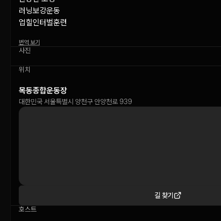
러닝보강운동

업힐인터벌훈련
번역 보기
사진
위치
목동종합운동장
대한민국 서울특별시 양천구 안양천로 939
길 찾기
호스트